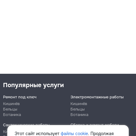
Популярные услуги
Ремонт под ключ
Электромонтажные работы
Кишинёв
Кишинёв
Бельцы
Бельцы
Ботаника
Ботаника
Сантехнические работы
Сборка и ремонт мебели
Кишинёв
Кишинёв
Этот сайт использует
файлы cookie
. Продолжая