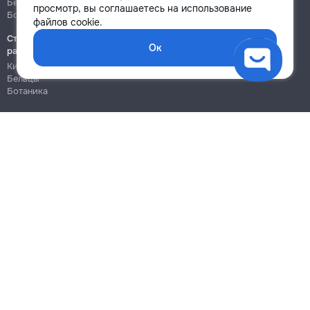
Бельцы
Бельцы
просмотр, вы соглашаетесь на использование
Ботаника
Ботаника
файлов cookie.
Строительно-монтажные
Ок
работы
Кишинёв
Бельцы
Ботаника
Блог
Правила
Цены на услуги
Помощь
Политика конфиденциальности
Cookies