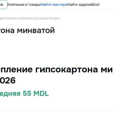
ов
Компании и товары
Найти мастера
Найти задания
Блог
ы
Утепление гипсокартона минватой кв.м.
тона минватой
пление гипсокартона мин
026
редняя 55 MDL