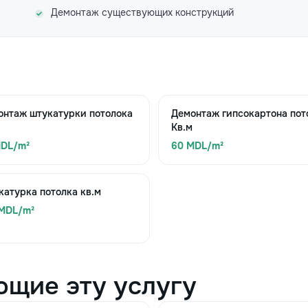
Демонтаж существующих конструкций
онтаж штукатурки потолока
Демонтаж гипсокартона пот
Кв.м
MDL/m²
60 MDL/m²
атурка потолка кв.м
 MDL/m²
ющие эту услугу