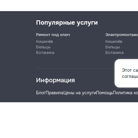
Популярные услуги
Ремонт под ключ
Электромонтаж
Кишинёв
Кишинёв
Бельцы
Бельцы
Ботаника
Ботаника
Имя
Этот с
соглаша
Информация
Телефон
Блог
Правила
Цены на услуги
Помощь
Политика к
Название компании
© 2019-2026 Remont.md. Все права защищены.