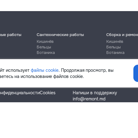
ные работы
Сантехнические работы
Сборка и ремон
Кишинёв
Кишинёв
Бельцы
Бельцы
Ботаника
Ботаника
айт использует
файлы cookie
. Продолжая просмотр, вы
етесь на использование файлов cookie.
Помощь
онфиденциальности
Cookies
Напиши в поддержку
info@remont.md
SRL "Br Team Pro"