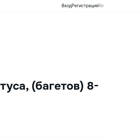
Вход
Регистрация
Ro
уса, (багетов) 8-