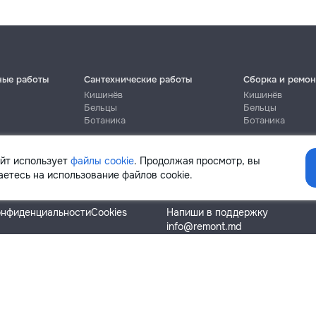
ные работы
Сантехнические работы
Сборка и ремон
Кишинёв
Кишинёв
Бельцы
Бельцы
Ботаника
Ботаника
айт использует
файлы cookie
. Продолжая просмотр, вы
етесь на использование файлов cookie.
Помощь
онфиденциальности
Cookies
Напиши в поддержку
info@remont.md
SRL "Br Team Pro"