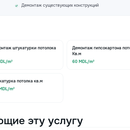
Демонтаж существующих конструкций
онтаж штукатурки потолока
Демонтаж гипсокартона пот
Кв.м
MDL/m²
60 MDL/m²
атурка потолка кв.м
 MDL/m²
ющие эту услугу