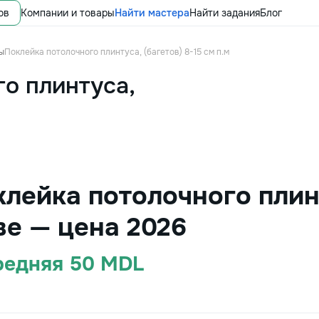
ов
Компании и товары
Найти мастера
Найти задания
Блог
ы
Поклейка потолочного плинтуса, (багетов) 8-15 см п.м
о плинтуса,
лейка потолочного плинт
ве — цена 2026
Средняя 50 MDL