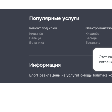
Популярные услуги
Ремонт под ключ
Электромонтаж
Кишинёв
Кишинёв
Бельцы
Бельцы
Ботаника
Ботаника
Имя
Этот с
соглаша
Информация
Телефон
Блог
Правила
Цены на услуги
Помощь
Политика к
Название компании
© 2019-2026 Remont.md. Все права защищены.