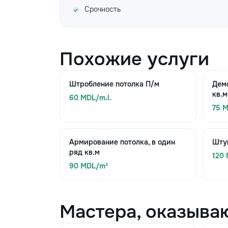
Срочность
Похожие услуги
Штробление потолка П/м
Дем
кв.м
60 MDL/m.l.
75 
Армирование потолка, в один
Штук
ряд кв.м
120
90 MDL/m²
Мастера, оказыва