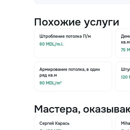
Похожие услуги
Штробление потолка П/м
Дем
кв.м
60 MDL/m.l.
75 
Армирование потолка, в один
Штук
ряд кв.м
120
90 MDL/m²
Мастера, оказыва
Сергей Карась
Miha