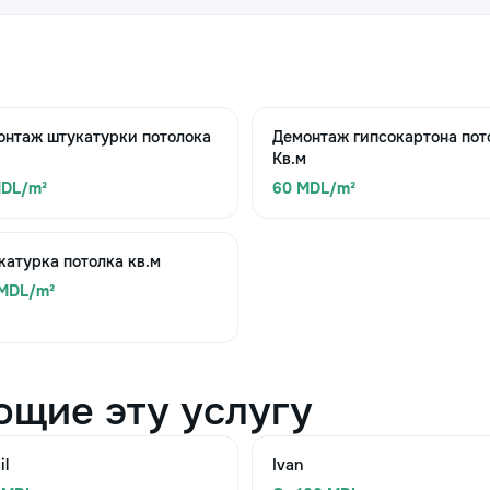
онтаж штукатурки потолока
Демонтаж гипсокартона пот
Кв.м
MDL/m²
60 MDL/m²
атурка потолка кв.м
 MDL/m²
ющие эту услугу
il
Ivan