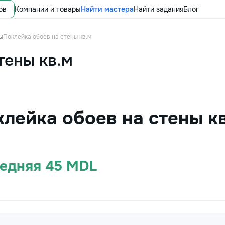
ов
Компании и товары
Найти мастера
Найти задания
Блог
ы
Поклейка обоев на стены кв.м
тены кв.м
клейка обоев на стены к
редняя 45 MDL