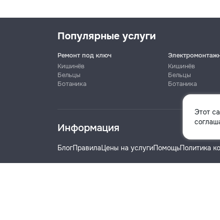
Популярные услуги
Ремонт под ключ
Электромонтаж
Кишинёв
Кишинёв
Бельцы
Бельцы
Ботаника
Ботаника
Имя
Этот с
соглаша
Информация
Телефон
Блог
Правила
Цены на услуги
Помощь
Политика к
Название компании
© 2019-2026 Remont.md. Все права защищены.