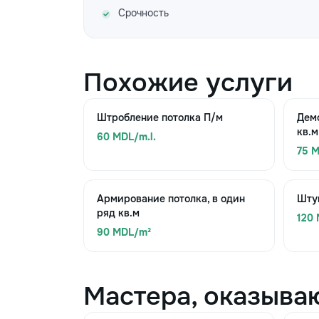
Срочность
Похожие услуги
Штробление потолка П/м
Дем
кв.м
60 MDL/m.l.
75 
Армирование потолка, в один
Штук
ряд кв.м
120
90 MDL/m²
Мастера, оказыва