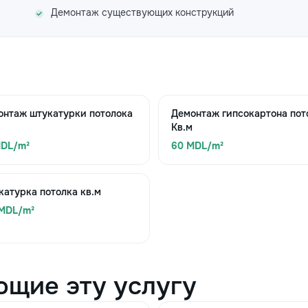
Демонтаж существующих конструкций
онтаж штукатурки потолока
Демонтаж гипсокартона пот
Кв.м
MDL/m²
60 MDL/m²
атурка потолка кв.м
 MDL/m²
ющие эту услугу