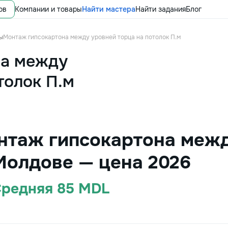
ов
Компании и товары
Найти мастера
Найти задания
Блог
ы
Монтаж гипсокартона между уровней торца на потолок П.м
на между
толок П.м
нтаж гипсокартона меж
 Молдове — цена 2026
 Средняя 85 MDL