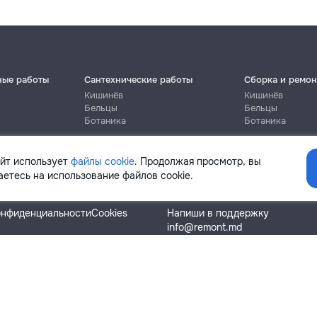
ные работы
Сантехнические работы
Сборка и ремон
Кишинёв
Кишинёв
Бельцы
Бельцы
Ботаника
Ботаника
айт использует
файлы cookie
. Продолжая просмотр, вы
етесь на использование файлов cookie.
Помощь
онфиденциальности
Cookies
Напиши в поддержку
info@remont.md
SRL "Br Team Pro"