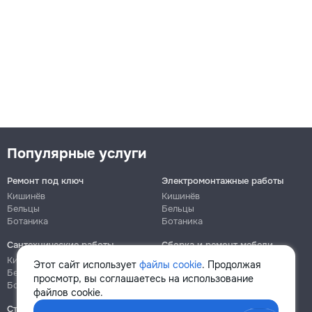
Популярные услуги
Ремонт под ключ
Электромонтажные работы
Кишинёв
Кишинёв
Бельцы
Бельцы
Ботаника
Ботаника
Сантехнические работы
Сборка и ремонт мебели
Кишинёв
Кишинёв
Этот сайт использует
файлы cookie
. Продолжая
Бельцы
Бельцы
просмотр, вы соглашаетесь на использование
Ботаника
Ботаника
файлов cookie.
Строительно-монтажные