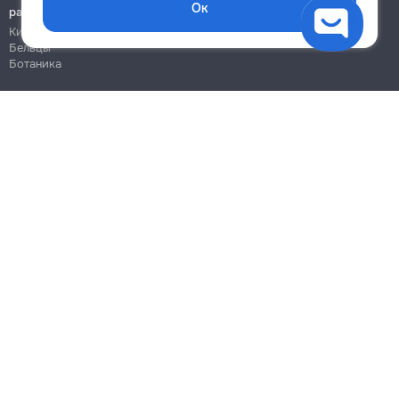
Ок
работы
Кишинёв
Бельцы
Ботаника
Блог
Правила
Цены на услуги
Помощь
Политика конфиденциальности
Cookies
Напиши в поддержку
info@remont.md
SRL "Br Team Pro"