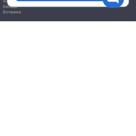
Кишинёв
Бельцы
Ботаника
Блог
Правила
Цены на услуги
Помощь
Политика конфиденциальности
Cookies
Напиши в поддержку
info@remont.md
SRL "Br Team Pro"