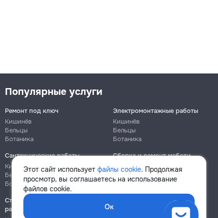
Популярные услуги
Ремонт под ключ
Электромонтажные работы
Кишинёв
Кишинёв
Бельцы
Бельцы
Ботаника
Ботаника
Сантехнические работы
Сборка и ремонт мебели
Кишинёв
Кишинёв
Этот сайт использует
файлы cookie
. Продолжая
Бельцы
Бельцы
просмотр, вы соглашаетесь на использование
Ботаника
Ботаника
файлов cookie.
Строительно-монтажные
Ок
работы