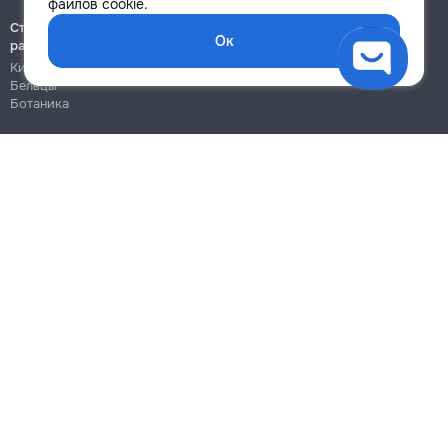
файлов cookie.
Строительно-монтажные
Ок
работы
Кишинёв
Бельцы
Ботаника
Блог
Правила
Цены на услуги
Помощь
Политика конфиденциальности
Cookies
Напиши в поддержку
info@remont.md