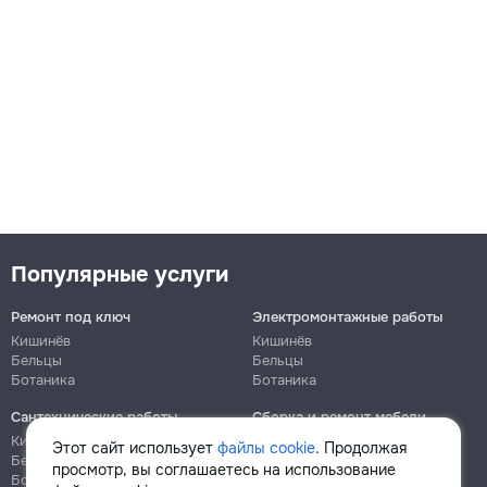
Популярные услуги
Ремонт под ключ
Электромонтажные работы
Кишинёв
Кишинёв
Бельцы
Бельцы
Ботаника
Ботаника
Сантехнические работы
Сборка и ремонт мебели
Кишинёв
Кишинёв
Этот сайт использует
файлы cookie
. Продолжая
Бельцы
Бельцы
просмотр, вы соглашаетесь на использование
Ботаника
Ботаника