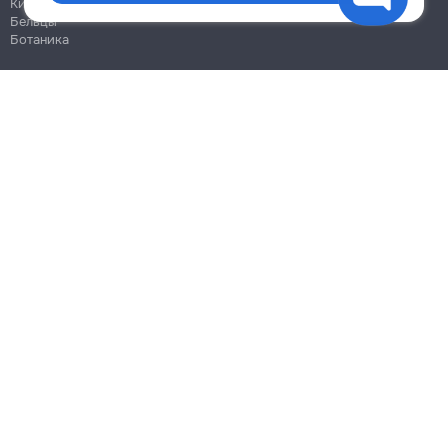
Кишинёв
Бельцы
Ботаника
Блог
Правила
Цены на услуги
Помощь
Политика конфиденциальности
Cookies
Напиши в поддержку
info@remont.md
SRL "Br Team Pro"