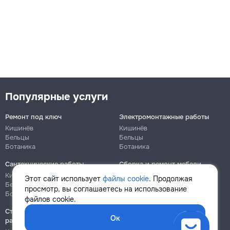
Популярные услуги
Ремонт под ключ
Электромонтажные работы
Кишинёв
Кишинёв
Бельцы
Бельцы
Ботаника
Ботаника
Сантехнические работы
Сборка и ремонт мебели
Кишинёв
Кишинёв
Этот сайт использует
файлы cookie
. Продолжая
Бельцы
Бельцы
просмотр, вы соглашаетесь на использование
Ботаника
Ботаника
файлов cookie.
Строительно-монтажные
Ок
работы