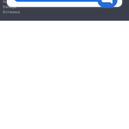
Кишинёв
Бельцы
Ботаника
Блог
Правила
Цены на услуги
Помощь
Политика конфиденциальности
Cookies
Напиши в поддержку
info@remont.md
SRL "Br Team Pro"