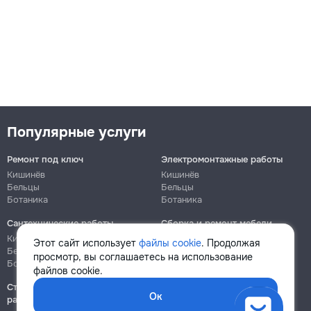
Популярные услуги
Ремонт под ключ
Электромонтажные работы
Кишинёв
Кишинёв
Бельцы
Бельцы
Ботаника
Ботаника
Сантехнические работы
Сборка и ремонт мебели
Кишинёв
Кишинёв
Этот сайт использует
файлы cookie
. Продолжая
Бельцы
Бельцы
просмотр, вы соглашаетесь на использование
Ботаника
Ботаника
файлов cookie.
Строительно-монтажные
Ок
работы