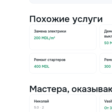
Похожие услуги
Замена электрики
Дем
вык
200 MDL/m²
50 
Ремонт стартеров
Рем
400 MDL
300
Мастера, оказыва
Николай
Vasi
5.0 · 2
От 