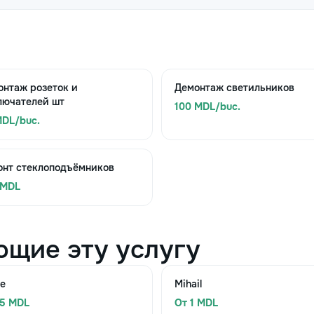
онтаж розеток и
Демонтаж светильников
лючателей шт
100 MDL/buc.
MDL/buc.
онт стеклоподъёмников
 MDL
ющие эту услугу
le
Mihail
35 MDL
От 1 MDL