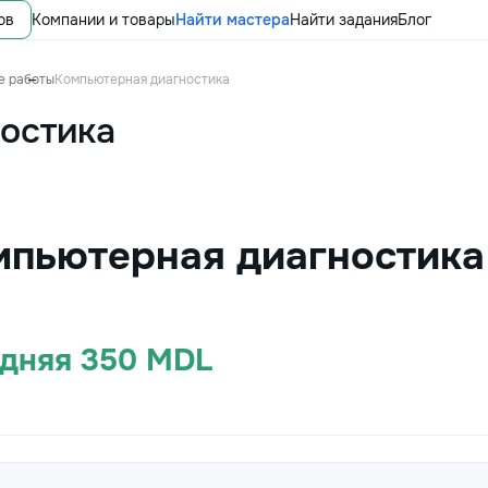
ов
Компании и товары
Найти мастера
Найти задания
Блог
е работы
Компьютерная диагностика
остика
мпьютерная диагностика
едняя 350 MDL