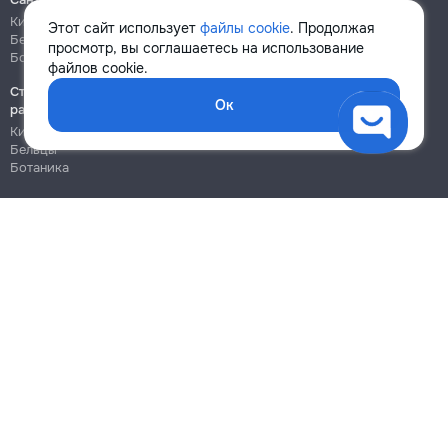
Кишинёв
Кишинёв
Этот сайт использует
файлы cookie
. Продолжая
Бельцы
Бельцы
просмотр, вы соглашаетесь на использование
Ботаника
Ботаника
файлов cookie.
Строительно-монтажные
Ок
работы
Кишинёв
Бельцы
Ботаника
Блог
Правила
Цены на услуги
Помощь
Политика конфиденциальности
Cookies