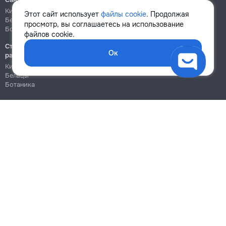
Кишинёв
Кишинёв
Этот сайт использует
файлы cookie
. Продолжая
Бельцы
Бельцы
просмотр, вы соглашаетесь на использование
Ботаника
Ботаника
файлов cookie.
Строительно-монтажные
Ок
работы
Кишинёв
Бельцы
Ботаника
Блог
Правила
Цены на услуги
Помощь
Политика конфиденциальности
Cookies