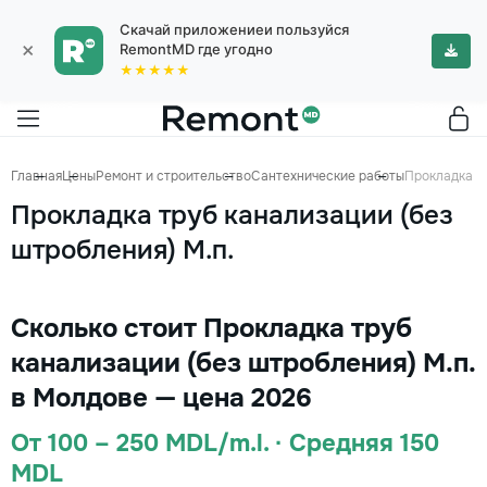
Скачай приложениеи пользуйся
×
RemontMD где угодно
★★★★★
Главная
Цены
Ремонт и строительство
Сантехнические работы
Прокладка тр
Прокладка труб канализации (без
штробления) М.п.
Сколько стоит Прокладка труб
канализации (без штробления) М.п.
в Молдове — цена 2026
От 100 – 250 MDL/m.l. · Средняя 150
MDL