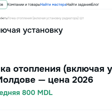
ов
Компании и товары
Найти мастера
Найти задания
Блог
аботы
Точка отопления (включая установку радиатора) Шт
лючая установку
чка отопления (включая 
Молдове — цена 2026
редняя 800 MDL