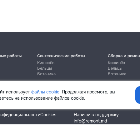
ные работы
Сантехнические работы
Сборка и ремон
Кишинёв
Кишинёв
Бельцы
Бельцы
Ботаника
Ботаника
айт использует
файлы cookie
. Продолжая просмотр, вы
етесь на использование файлов cookie.
Помощь
онфиденциальности
Cookies
Напиши в поддержку
info@remont.md
SRL "Br Team Pro"