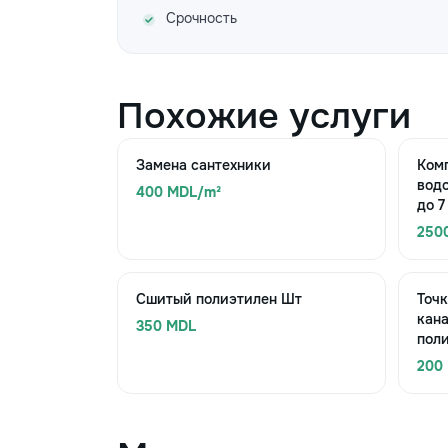
Срочность
Похожие услуги
Замена сантехники
Комп
вод
400 MDL/m²
до 7
250
Сшитый полиэтилен Шт
Точк
кана
350 MDL
пол
200