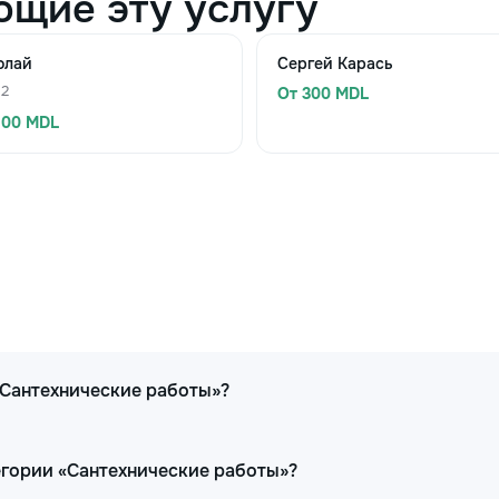
ющие эту услугу
олай
Сергей Карась
 2
От 300 MDL
500 MDL
«Сантехнические работы»?
егории «Сантехнические работы»?