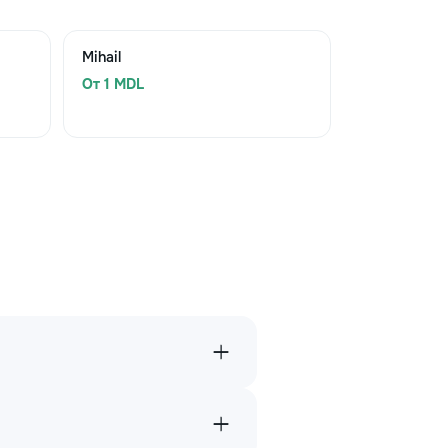
Mihail
От 1 MDL