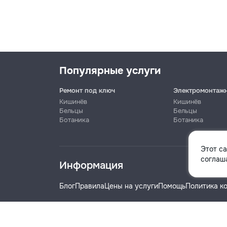
Популярные услуги
Ремонт под ключ
Электромонтаж
Кишинёв
Кишинёв
Бельцы
Бельцы
Ботаника
Ботаника
Имя
Этот с
соглаша
Информация
Телефон
Блог
Правила
Цены на услуги
Помощь
Политика к
Название компании