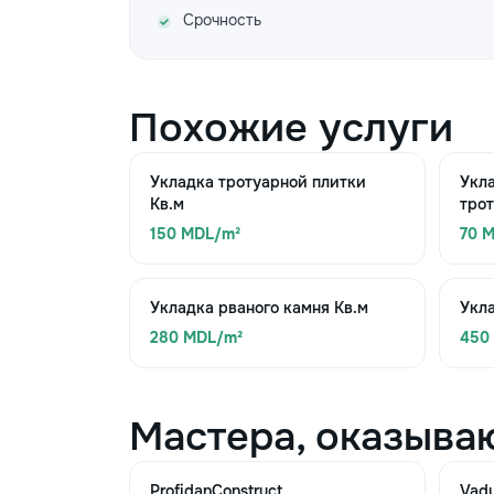
Срочность
Похожие услуги
Укладка тротуарной плитки
Укл
Кв.м
трот
150 MDL/m²
70 M
Укладка рваного камня Кв.м
Укла
280 MDL/m²
450
Мастера, оказыва
ProfidanConstruct
Vad