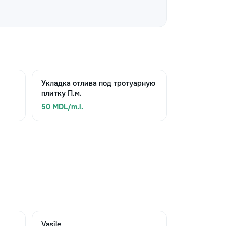
Укладка отлива под тротуарную
плитку П.м.
50 MDL/m.l.
Vasile