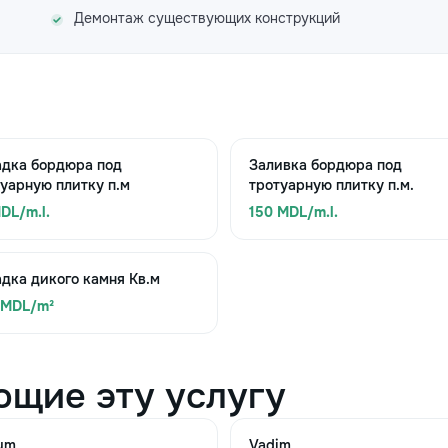
Демонтаж существующих конструкций
адка бордюра под
Заливка бордюра под
уарную плитку п.м
тротуарную плитку п.м.
DL/m.l.
150 MDL/m.l.
дка дикого камня Кв.м
 MDL/m²
ющие эту услугу
ym
Vadim