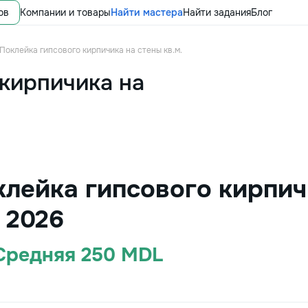
ов
Компании и товары
Найти мастера
Найти задания
Блог
Поклейка гипсового кирпичика на стены кв.м.
 кирпичика на
лейка гипсового кирпичи
 2026
 Средняя 250 MDL