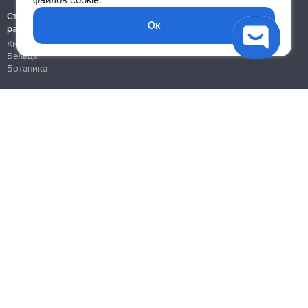
файлов cookie.
Строительно-монтажные
Ок
работы
Кишинёв
Бельцы
Ботаника
Блог
Правила
Цены на услуги
Помощь
Политика конфиденциальности
Cookies
Напиши в поддержку
info@remont.md