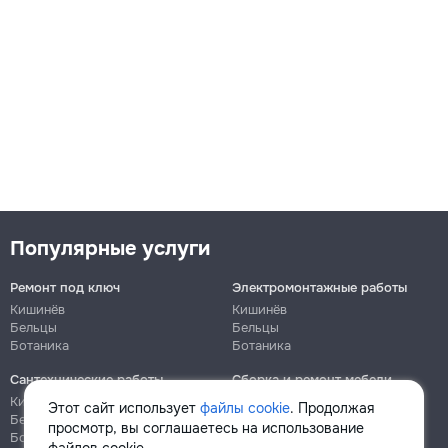
Популярные услуги
Ремонт под ключ
Электромонтажные работы
Кишинёв
Кишинёв
Бельцы
Бельцы
Ботаника
Ботаника
Сантехнические работы
Сборка и ремонт мебели
Кишинёв
Кишинёв
Этот сайт использует
файлы cookie
. Продолжая
Бельцы
Бельцы
просмотр, вы соглашаетесь на использование
Ботаника
Ботаника