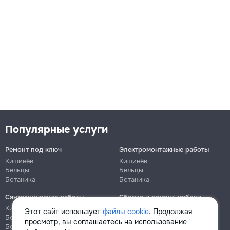
Популярные услуги
Ремонт под ключ
Электромонтажные работы
Кишинёв
Кишинёв
Бельцы
Бельцы
Ботаника
Ботаника
Сантехнические работы
Сборка и ремонт мебели
Кишинёв
Кишинёв
Этот сайт использует
файлы cookie
. Продолжая
Бельцы
Бельцы
просмотр, вы соглашаетесь на использование
Ботаника
Ботаника