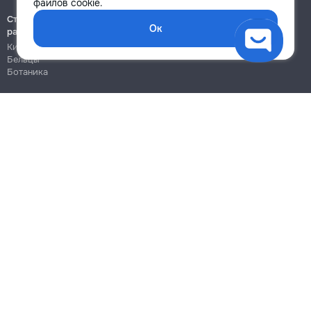
файлов cookie.
Строительно-монтажные
Ок
работы
Кишинёв
Бельцы
Ботаника
Блог
Правила
Цены на услуги
Помощь
Политика конфиденциальности
Cookies
Напиши в поддержку
info@remont.md