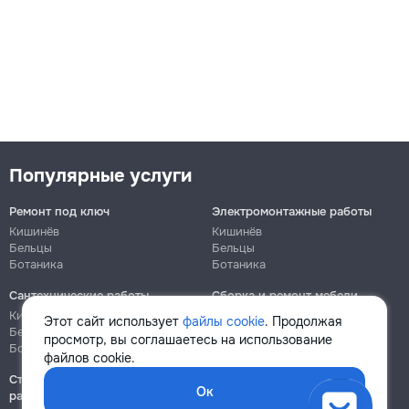
Популярные услуги
Ремонт под ключ
Электромонтажные работы
Кишинёв
Кишинёв
Бельцы
Бельцы
Ботаника
Ботаника
Сантехнические работы
Сборка и ремонт мебели
Кишинёв
Кишинёв
Этот сайт использует
файлы cookie
. Продолжая
Бельцы
Бельцы
просмотр, вы соглашаетесь на использование
Ботаника
Ботаника
файлов cookie.
Строительно-монтажные
Ок
работы