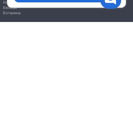
Кишинёв
Бельцы
Ботаника
Блог
Правила
Цены на услуги
Помощь
Политика конфиденциальности
Cookies
Напиши в поддержку
info@remont.md
SRL "Br Team Pro"