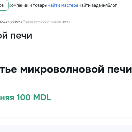
ов
Компании и товары
Найти мастера
Найти задания
Блог
ющая уборка
Мытье микроволновой печи
й печи
тье микроволновой печи
дняя 100 MDL