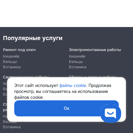
Популярные услуги
Ремонт под ключ
Электромонтажные работы
Кишинёв
Кишинёв
Бельцы
Бельцы
Ботаника
Ботаника
Сантехнические работы
Сборка и ремонт мебели
Кишинёв
Кишинёв
Этот сайт использует
файлы cookie
. Продолжая
Бельцы
Бельцы
просмотр, вы соглашаетесь на использование
Ботаника
Ботаника
файлов cookie.
Строительно-монтажные
Ок
работы
Кишинёв
Бельцы
Ботаника