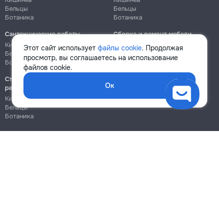
Бельцы
Бельцы
Ботаника
Ботаника
Сантехнические работы
Сборка и ремонт мебели
Кишинёв
Кишинёв
Этот сайт использует
файлы cookie
. Продолжая
Бельцы
Бельцы
просмотр, вы соглашаетесь на использование
Ботаника
Ботаника
файлов cookie.
Строительно-монтажные
Ок
работы
Кишинёв
Бельцы
Ботаника
Блог
Правила
Цены на услуги
Помощь
Политика конфиденциальности
Cookies