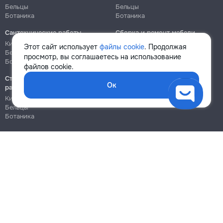
Бельцы
Бельцы
Ботаника
Ботаника
Сантехнические работы
Сборка и ремонт мебели
Кишинёв
Кишинёв
Этот сайт использует
файлы cookie
. Продолжая
Бельцы
Бельцы
просмотр, вы соглашаетесь на использование
Ботаника
Ботаника
файлов cookie.
Строительно-монтажные
Ок
работы
Кишинёв
Бельцы
Ботаника
Блог
Правила
Цены на услуги
Помощь
Политика конфиденциальности
Cookies