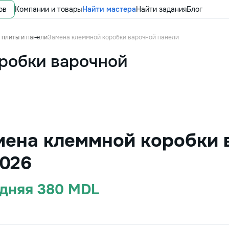
ов
Компании и товары
Найти мастера
Найти задания
Блог
 плиты и панели
Замена клеммной коробки варочной панели
робки варочной
мена клеммной коробки 
026
едняя 380 MDL