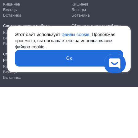
Кишинёв
Кишинёв
Бельцы
Бельцы
Ботаника
Ботаника
Сантехнические работы
Сборка и ремонт мебели
Кишинёв
Кишинёв
Этот сайт использует
файлы cookie
. Продолжая
Бельцы
Бельцы
просмотр, вы соглашаетесь на использование
Ботаника
Ботаника
файлов cookie.
Строительно-монтажные
Ок
работы
Кишинёв
Бельцы
Ботаника
Блог
Правила
Цены на услуги
Помощь
Политика конфиденциальности
Cookies