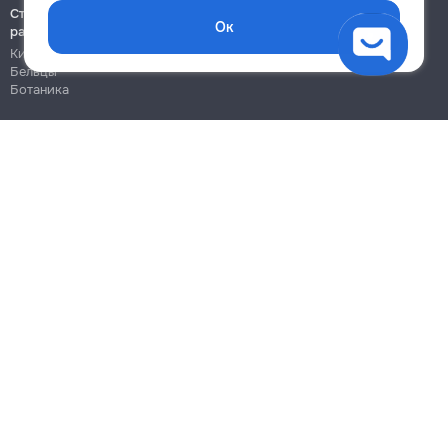
Строительно-монтажные
Ок
работы
Кишинёв
Бельцы
Ботаника
Блог
Правила
Цены на услуги
Помощь
Политика конфиденциальности
Cookies
Напиши в поддержку
info@remont.md