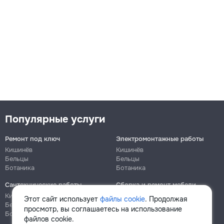
Популярные услуги
Ремонт под ключ
Электромонтажные работы
Кишинёв
Кишинёв
Бельцы
Бельцы
Ботаника
Ботаника
Сантехнические работы
Сборка и ремонт мебели
Кишинёв
Кишинёв
Этот сайт использует
файлы cookie
. Продолжая
Бельцы
Бельцы
просмотр, вы соглашаетесь на использование
Ботаника
Ботаника
файлов cookie.