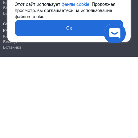
Кишинёв
Кишинёв
Этот сайт использует
файлы cookie
. Продолжая
Бельцы
Бельцы
просмотр, вы соглашаетесь на использование
Ботаника
Ботаника
файлов cookie.
Строительно-монтажные
Ок
работы
Кишинёв
Бельцы
Ботаника
Блог
Правила
Цены на услуги
Помощь
Политика конфиденциальности
Cookies