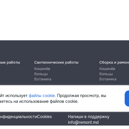
ные работы
Сантехнические работы
Сборка и ремон
Кишинёв
Кишинёв
Бельцы
Бельцы
Ботаника
Ботаника
айт использует
файлы cookie
. Продолжая просмотр, вы
етесь на использование файлов cookie.
Помощь
онфиденциальности
Cookies
Напиши в поддержку
info@remont.md
SRL "Br Team Pro"