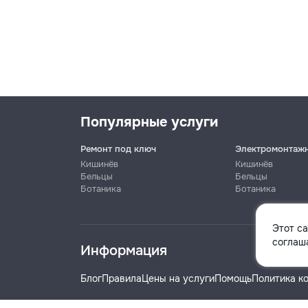
Популярные услуги
Ремонт под ключ
Электромонтаж
Кишинёв
Кишинёв
Бельцы
Бельцы
Ботаника
Ботаника
Имя
Этот с
соглаша
Информация
Телефон
Блог
Правила
Цены на услуги
Помощь
Политика к