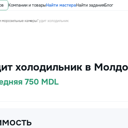
ов
Компании и товары
Найти мастера
Найти задания
Блог
и морозильные камеры
Гудит холодильник
дит холодильник в Молдо
редняя 750 MDL
имость