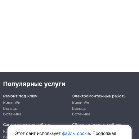
Популярные услуги
Ремонт под ключ
Электромонтажные работы
Кишинёв
Кишинёв
Бельцы
Бельцы
Ботаника
Ботаника
Сантехнические работы
Сборка и ремонт мебели
Кишинёв
Кишинёв
Этот сайт использует
файлы cookie
. Продолжая
Бельцы
Бельцы