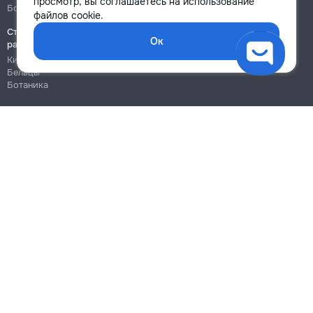
просмотр, вы соглашаетесь на использование
Ботаника
Ботаника
файлов cookie.
Строительно-монтажные
Ок
работы
Кишинёв
Бельцы
Ботаника
Блог
Правила
Цены на услуги
Помощь
Политика конфиденциальности
Cookies
Напиши в поддержку