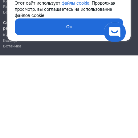
Кишинёв
Кишинёв
Этот сайт использует
файлы cookie
. Продолжая
Бельцы
Бельцы
просмотр, вы соглашаетесь на использование
Ботаника
Ботаника
файлов cookie.
Строительно-монтажные
Ок
работы
Кишинёв
Бельцы
Ботаника
Блог
Правила
Цены на услуги
Помощь
Политика конфиденциальности
Cookies