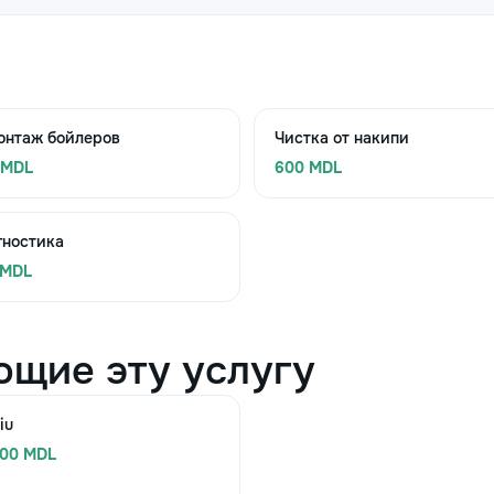
онтаж бойлеров
Чистка от накипи
 MDL
600 MDL
гностика
 MDL
ющие эту услугу
iu
200 MDL