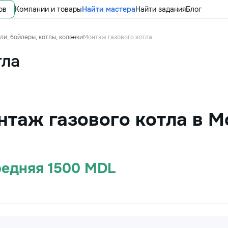
ов
Компании и товары
Найти мастера
Найти задания
Блог
и, бойлеры, котлы, колонки
Монтаж газового котла
тла
нтаж газового котла в 
редняя 1500 MDL