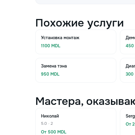
Похожие услуги
Установка монтаж
Дем
1100 MDL
450
Замена тэна
Диа
950 MDL
300
Мастера, оказыва
Николай
Serg
5.0 · 2
От 
От 500 MDL