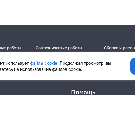
ные работы
Сантехнические работы
Сборка и ремон
Кишинёв
Кишинёв
Бельцы
Бельцы
айт использует
файлы cookie
. Продолжая просмотр, вы
Ботаника
Ботаника
етесь на использование файлов cookie.
Помощь
онфиденциальности
Cookies
Напиши в поддержку
info@remont.md
SRL "Br Team Pro"