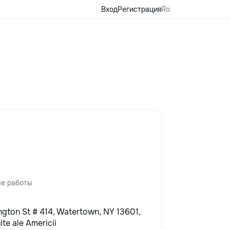
Вход
Регистрация
Ro
е работы
ngton St # 414, Watertown, NY 13601,
ite ale Americii