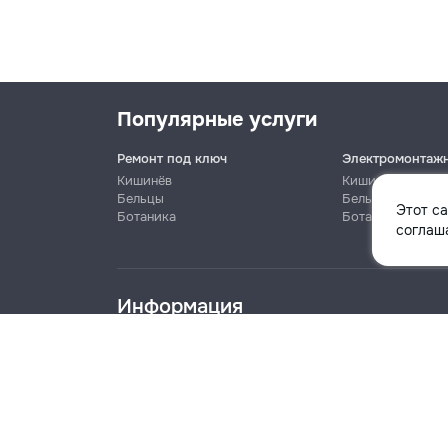
Популярные услуги
Ремонт под ключ
Электромонтаж
Кишинёв
Кишинёв
Бельцы
Бельцы
Этот с
Ботаника
Ботаника
Имя
соглаша
Информация
Телефон
Блог
Правила
Цены на услуги
Помощь
Политика к
Название компании