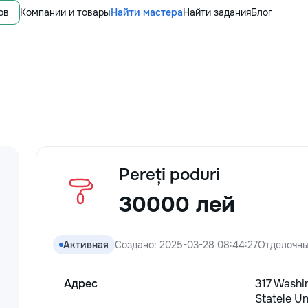
ов
Компании и товары
Найти мастера
Найти задания
Блог
Pereți poduri
30000 лей
Активная
Создано: 2025-03-28 08:44:27
Отделочны
Адрес
317 Washi
Statele Un