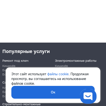
Популярные услуги
Ремонт под ключ
Электромонтажные работы
Кишинёв
Кишинёв
Бельцы
Бельцы
Этот сайт использует
файлы cookie
. Продолжая
Ботаника
Ботаника
просмотр, вы соглашаетесь на использование
Сантехнические работы
Сборка и ремонт мебели
файлов cookie.
Кишинёв
Кишинёв
Бельцы
Бельцы
Ок
Ботаника
Ботаника
Строительно-монтажные