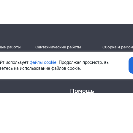
ные работы
Сантехнические работы
Сборка и ремон
Кишинёв
Кишинёв
Бельцы
Бельцы
айт использует
файлы cookie
. Продолжая просмотр, вы
Ботаника
Ботаника
етесь на использование файлов cookie.
Помощь
онфиденциальности
Cookies
Напиши в поддержку
info@remont.md
SRL "Br Team Pro"