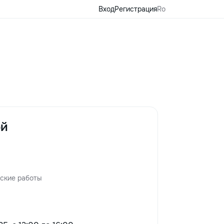
Вход
Регистрация
Ro
ой
ские работы