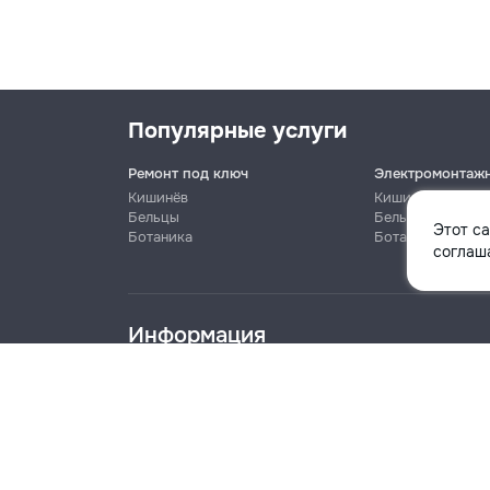
Популярные услуги
Ремонт под ключ
Электромонтаж
Кишинёв
Кишинёв
Бельцы
Бельцы
Этот с
Ботаника
Ботаника
Имя
соглаша
Информация
Телефон
Блог
Правила
Цены на услуги
Помощь
Политика к
Название компании