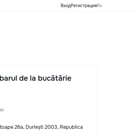
Вход
Регистрация
Ro
barul de la bucătărie
ас
toape 26a, Durlești 2003, Republica