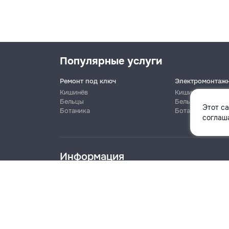
Популярные услуги
Ремонт под ключ
Электромонтаж
Кишинёв
Кишинёв
Бельцы
Бельцы
Этот с
Ботаника
Ботаника
Имя
соглаша
Информация
Телефон
Блог
Правила
Цены на услуги
Помощь
Политика к
Название компании