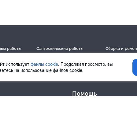
ные работы
Сантехнические работы
Сборка и ремон
Кишинёв
Кишинёв
Бельцы
Бельцы
айт использует
файлы cookie
. Продолжая просмотр, вы
Ботаника
Ботаника
етесь на использование файлов cookie.
Помощь
онфиденциальности
Cookies
Напиши в поддержку
info@remont.md
SRL "Br Team Pro"