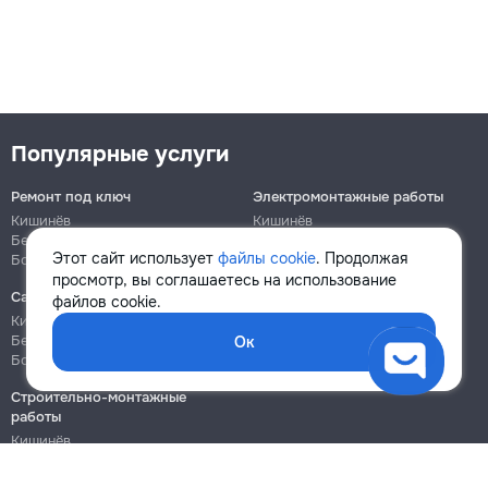
Популярные услуги
Ремонт под ключ
Электромонтажные работы
Кишинёв
Кишинёв
Бельцы
Бельцы
Этот сайт использует
файлы cookie
. Продолжая
Ботаника
Ботаника
просмотр, вы соглашаетесь на использование
Сантехнические работы
Сборка и ремонт мебели
файлов cookie.
Кишинёв
Кишинёв
Бельцы
Бельцы
Ок
Ботаника
Ботаника
Строительно-монтажные
работы
Кишинёв
Бельцы
Ботаника