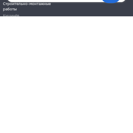
Строительно-монтажные
работы
Кишинёв
Бельцы
Ботаника
Блог
Правила
Цены на услуги
Помощь
Политика конфиденциальности
Cookies
Напиши в поддержку
info@remont.md