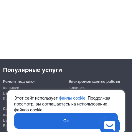
Популярные услуги
Ремонт под ключ
Электромонтажные работы
Кишинёв
Кишинёв
Бельцы
Бельцы
Этот сайт использует
файлы cookie
. Продолжая
Ботаника
Ботаника
просмотр, вы соглашаетесь на использование
Сантехнические работы
Сборка и ремонт мебели
файлов cookie.
Кишинёв
Кишинёв
Бельцы
Бельцы
Ок
Ботаника
Ботаника