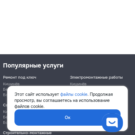
Популярные услуги
Ремонт под ключ
Электромонтажные работы
Кишинёв
Кишинёв
Бельцы
Бельцы
Этот сайт использует
файлы cookie
. Продолжая
Ботаника
Ботаника
просмотр, вы соглашаетесь на использование
Сантехнические работы
Сборка и ремонт мебели
файлов cookie.
Кишинёв
Кишинёв
Бельцы
Бельцы
Ок
Ботаника
Ботаника
Строительно-монтажные