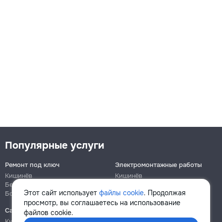
Популярные услуги
Ремонт под ключ
Электромонтажные работы
Кишинёв
Кишинёв
Бельцы
Бельцы
Этот сайт использует
файлы cookie
. Продолжая
Ботаника
Ботаника
просмотр, вы соглашаетесь на использование
Сантехнические работы
Сборка и ремонт мебели
файлов cookie.
Кишинёв
Кишинёв