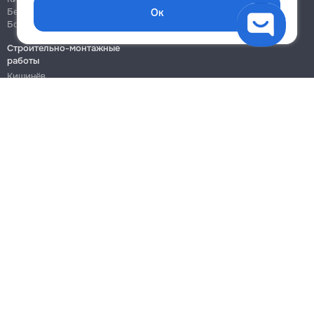
Бельцы
Бельцы
Ок
Ботаника
Ботаника
Строительно-монтажные
работы
Кишинёв
Бельцы
Ботаника
Блог
Правила
Цены на услуги
Помощь
Политика конфиденциальности
Cookies