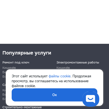
Популярные услуги
Ремонт под ключ
Электромонтажные работы
Кишинёв
Кишинёв
Бельцы
Бельцы
Этот сайт использует
файлы cookie
. Продолжая
Ботаника
Ботаника
просмотр, вы соглашаетесь на использование
Сантехнические работы
Сборка и ремонт мебели
файлов cookie.
Кишинёв
Кишинёв
Бельцы
Бельцы
Ок
Ботаника
Ботаника
Строительно-монтажные