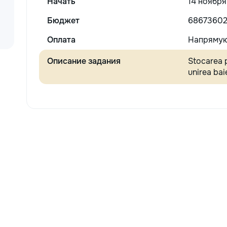
Начать
14 ноября
Бюджет
68673602
Оплата
Напрямую
Описание задания
Stocarea p
unirea bai