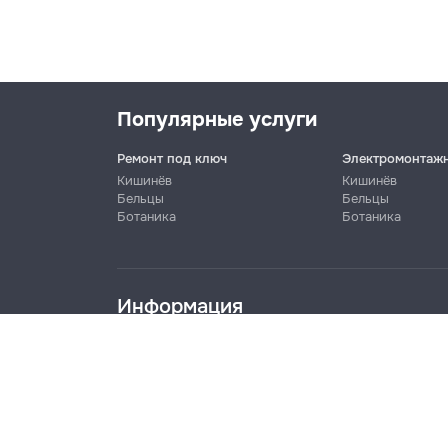
Популярные услуги
Ремонт под ключ
Электромонтаж
Кишинёв
Кишинёв
Бельцы
Бельцы
Ботаника
Ботаника
Имя
Информация
Телефон
Блог
Правила
Цены на услуги
Помощь
Политика к
Название компании