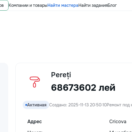
ов
Компании и товары
Найти мастера
Найти задания
Блог
Pereți
68673602 лей
Активная
Создано: 2025-11-13 20:50:10
Ремонт под 
Адрес
Cricova