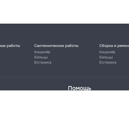
ные работы
Сантехнические работы
Сборка и ремон
Кишинёв
Кишинёв
Бельцы
Бельцы
Ботаника
Ботаника
файлы cookie
Помощь
онфиденциальности
Cookies
Напиши в поддержку
info@remont.md
SRL "Br Team Pro"