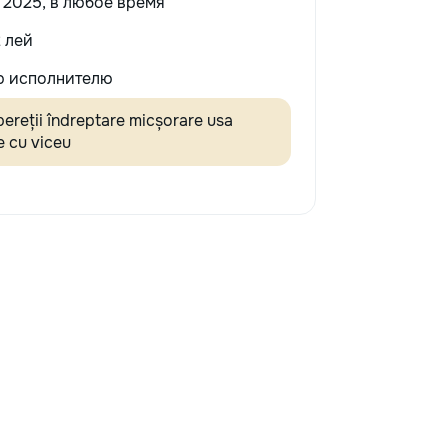
 2025, в любое время
 лей
 исполнителю
ereții îndreptare micșorare usa
e cu viceu