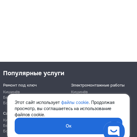
Популярные услуги
Ремонт под ключ
Электромонтажные работы
Кишинёв
Кишинёв
Бельцы
Бельцы
Этот сайт использует
файлы cookie
. Продолжая
Ботаника
Ботаника
просмотр, вы соглашаетесь на использование
Сантехнические работы
Сборка и ремонт мебели
файлов cookie.
Кишинёв
Кишинёв
Бельцы
Бельцы
Ок
Ботаника
Ботаника