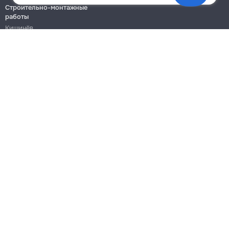
Строительно-монтажные
работы
Кишинёв
Бельцы
Ботаника
Блог
Правила
Цены на услуги
Помощь
Политика конфиденциальности
Cookies
Напиши в поддержку
info@remont.md