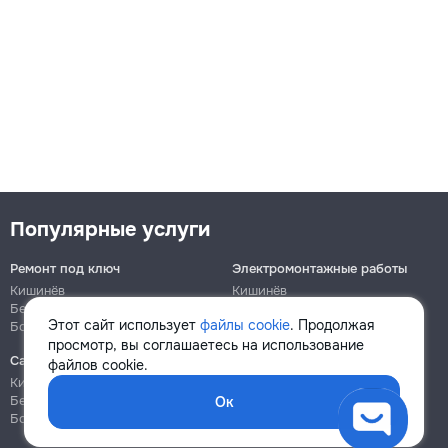
Популярные услуги
Ремонт под ключ
Электромонтажные работы
Кишинёв
Кишинёв
Бельцы
Бельцы
Этот сайт использует
файлы cookie
. Продолжая
Ботаника
Ботаника
просмотр, вы соглашаетесь на использование
Сантехнические работы
Сборка и ремонт мебели
файлов cookie.
Кишинёв
Кишинёв
Бельцы
Бельцы
Ок
Ботаника
Ботаника