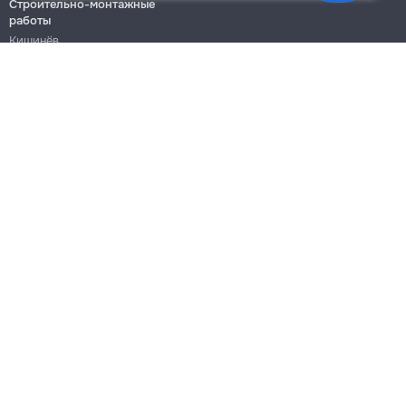
Строительно-монтажные
работы
Кишинёв
Бельцы
Ботаника
Блог
Правила
Цены на услуги
Помощь
Политика конфиденциальности
Cookies
Напиши в поддержку
info@remont.md
SRL "Br Team Pro"