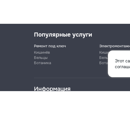
Популярные услуги
Ремонт под ключ
Электромонтаж
Кишинёв
Кишинёв
Бельцы
Бельцы
Этот с
Ботаника
Ботаника
Имя
соглаша
Информация
Телефон
Блог
Правила
Цены на услуги
Помощь
Политика к
Название компании