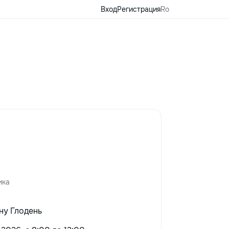
Вход
Регистрация
Ro
ика
ну Глодень