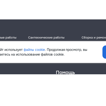
ные работы
Сантехнические работы
Сборка и ремон
Кишинёв
Кишинёв
Бельцы
Бельцы
айт использует
файлы cookie
. Продолжая просмотр, вы
Ботаника
Ботаника
етесь на использование файлов cookie.
Помощь
онфиденциальности
Cookies
Напиши в поддержку
info@remont.md
SRL "Br Team Pro"