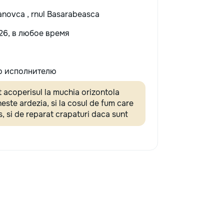
anovca , rnul Basarabeasca
26, в любое время
 исполнителю
 acoperisul la muchia orizontola
este ardezia, si la cosul de fum care
s, si de reparat crapaturi daca sunt