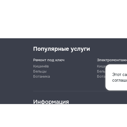
Популярные услуги
Ремонт под ключ
Электромонтаж
Кишинёв
Кишинёв
Бельцы
Бельцы
Этот с
Ботаника
Ботаника
Имя
соглаша
Информация
Телефон
Блог
Правила
Цены на услуги
Помощь
Политика к