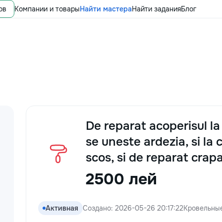
ов
Компании и товары
Найти мастера
Найти задания
Блог
De reparat acoperisul l
se uneste ardezia, si la 
scos, si de reparat crap
2500 лей
Активная
Создано: 2026-05-26 20:17:22
Кровельны