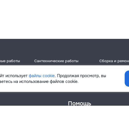
ные работы
Сантехнические работы
Сборка и ремон
Кишинёв
Кишинёв
Бельцы
Бельцы
айт использует
файлы cookie
. Продолжая просмотр, вы
Ботаника
Ботаника
етесь на использование файлов cookie.
Помощь
онфиденциальности
Cookies
Напиши в поддержку
info@remont.md
SRL "Br Team Pro"