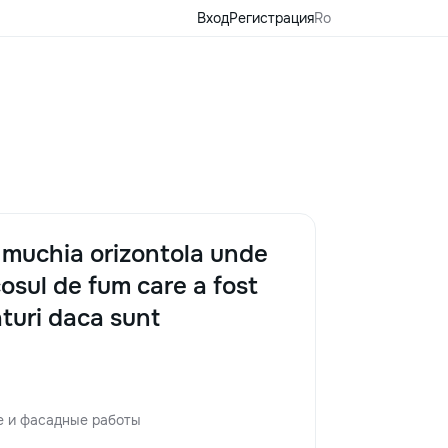
Вход
Регистрация
Ro
a muchia orizontola unde
cosul de fum care a fost
aturi daca sunt
е и фасадные работы