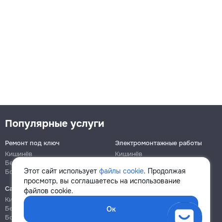
Популярные услуги
Ремонт под ключ
Электромонтажные работы
Кишинёв
Кишинёв
Бельцы
Бельцы
Этот сайт использует
файлы cookie
. Продолжая
Ботаника
Ботаника
просмотр, вы соглашаетесь на использование
Сантехнические работы
Сборка и ремонт мебели
файлов cookie.
Кишинёв
Кишинёв
Бельцы
Бельцы
Ок
Ботаника
Ботаника