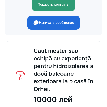
Показать контакты
Написать сообщение
Caut meșter sau
echipă cu experiență
pentru hidroizolarea a
două balcoane
exterioare la o casă în
Orhei.
10000 лей