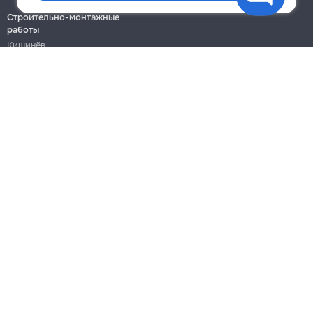
Строительно-монтажные
работы
Кишинёв
Бельцы
Ботаника
Блог
Правила
Цены на услуги
Помощь
Политика конфиденциальности
Cookies
Напиши в поддержку
info@remont.md