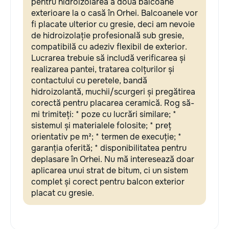
pentru hidroizolarea a două balcoane
exterioare la o casă în Orhei. Balcoanele vor
fi placate ulterior cu gresie, deci am nevoie
de hidroizolație profesională sub gresie,
compatibilă cu adeziv flexibil de exterior.
Lucrarea trebuie să includă verificarea și
realizarea pantei, tratarea colțurilor și
contactului cu peretele, bandă
hidroizolantă, muchii/scurgeri și pregătirea
corectă pentru placarea ceramică. Rog să-
mi trimiteți: * poze cu lucrări similare; *
sistemul și materialele folosite; * preț
orientativ pe m²; * termen de execuție; *
garanția oferită; * disponibilitatea pentru
deplasare în Orhei. Nu mă interesează doar
aplicarea unui strat de bitum, ci un sistem
complet și corect pentru balcon exterior
placat cu gresie.