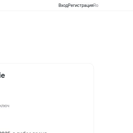
Вход
Регистрация
Ro
ie
 ключ