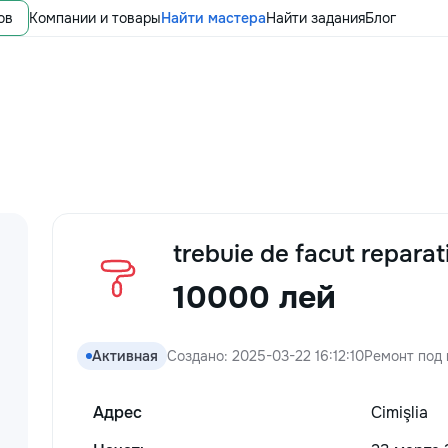
ов
Компании и товары
Найти мастера
Найти задания
Блог
trebuie de facut reparat
10000 лей
Активная
Создано: 2025-03-22 16:12:10
Ремонт под
Адрес
Cimişlia