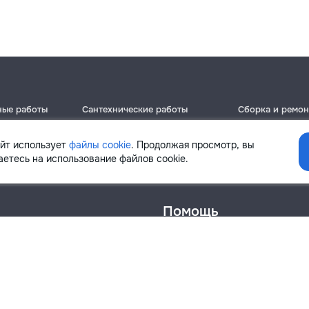
ные работы
Сантехнические работы
Сборка и ремон
Кишинёв
Кишинёв
Бельцы
Бельцы
айт использует
файлы cookie
. Продолжая просмотр, вы
Ботаника
Ботаника
етесь на использование файлов cookie.
Помощь
онфиденциальности
Cookies
Напиши в поддержку
info@remont.md
SRL "Br Team Pro"