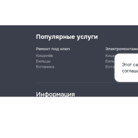
Популярные услуги
Ремонт под ключ
Электромонтаж
Кишинёв
Кишинёв
Бельцы
Бельцы
Этот с
Ботаника
Ботаника
Имя
соглаша
Информация
Телефон
Блог
Правила
Цены на услуги
Помощь
Политика к
Название компании