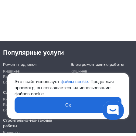
Популярные услуги
Ремонт под ключ
Электромонтажные работы
Кишинёв
Кишинёв
Бельцы
Бельцы
Этот сайт использует
файлы cookie
. Продолжая
Ботаника
Ботаника
просмотр, вы соглашаетесь на использование
Сантехнические работы
Сборка и ремонт мебели
файлов cookie.
Кишинёв
Кишинёв
Бельцы
Бельцы
Ок
Ботаника
Ботаника
Строительно-монтажные
работы
Кишинёв