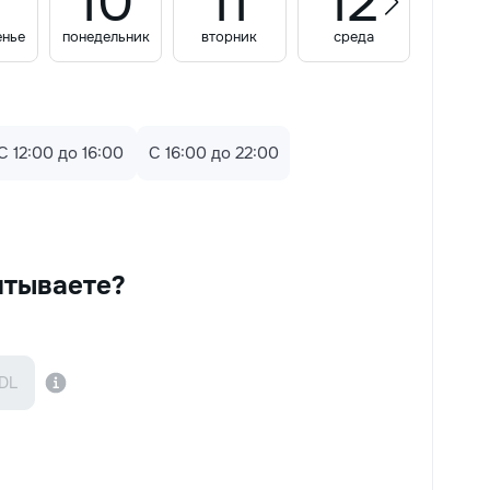
10
11
12
1
енье
понедельник
вторник
среда
четве
C 12:00 до 16:00
C 16:00 до 22:00
итываете?