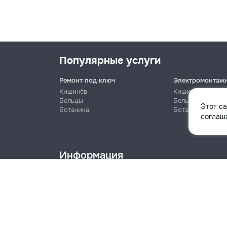
Популярные услуги
Ремонт под ключ
Электромонтаж
Кишинёв
Кишинёв
Бельцы
Бельцы
Этот с
Ботаника
Ботаника
Имя
соглаша
Информация
Телефон
Блог
Правила
Цены на услуги
Помощь
Политика к
info@remont.md
Название компании