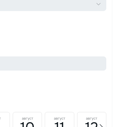
т
август
август
август
авгу