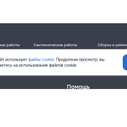
ные работы
Сантехнические работы
Сборка и ремон
Кишинёв
Кишинёв
Бельцы
Бельцы
айт использует
файлы cookie
. Продолжая просмотр, вы
Ботаника
Ботаника
етесь на использование файлов cookie.
Помощь
онфиденциальности
Cookies
Напиши в поддержку
info@remont.md
SRL "Br Team Pro"