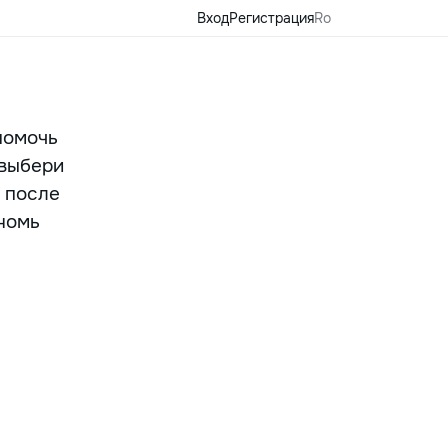
Вход
Регистрация
Ro
помочь
 выбери
 после
номь