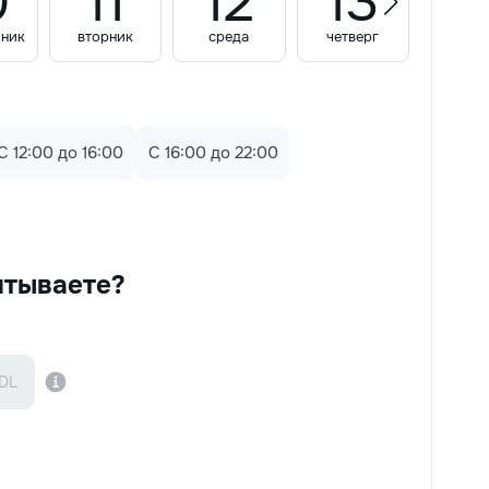
0
11
12
13
1
ьник
вторник
среда
четверг
пятни
C 12:00 до 16:00
C 16:00 до 22:00
итываете?