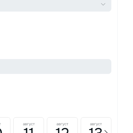
т
август
август
август
авгу