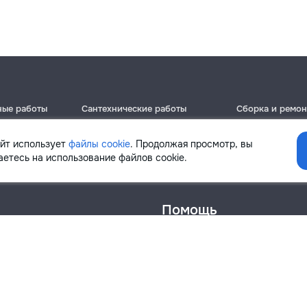
ные работы
Сантехнические работы
Сборка и ремон
Кишинёв
Кишинёв
Бельцы
Бельцы
айт использует
файлы cookie
. Продолжая просмотр, вы
Ботаника
Ботаника
етесь на использование файлов cookie.
Помощь
онфиденциальности
Cookies
Напиши в поддержку
info@remont.md
SRL "Br Team Pro"