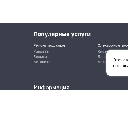
Популярные услуги
Ремонт под ключ
Электромонтаж
Кишинёв
Кишинёв
Бельцы
Бельцы
Этот с
Ботаника
Ботаника
Имя
соглаша
Информация
Телефон
Блог
Правила
Цены на услуги
Помощь
Политика к
info@remont.md
Название компании