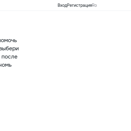
Вход
Регистрация
Ro
помочь
 выбери
 после
номь